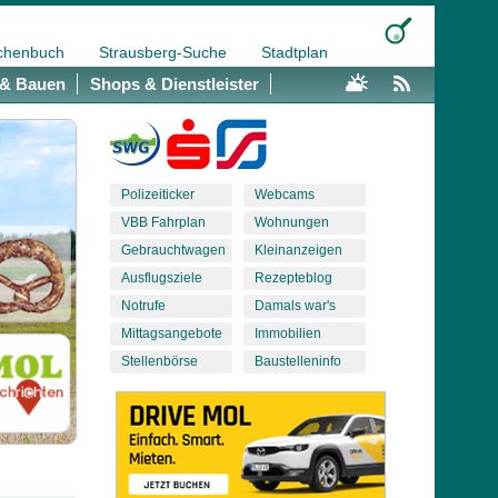
chenbuch
Strausberg-Suche
Stadtplan
& Bauen
Shops & Dienstleister
Polizeiticker
Webcams
VBB Fahrplan
Wohnungen
Gebrauchtwagen
Kleinanzeigen
Ausflugsziele
Rezepteblog
Notrufe
Damals war's
Mittagsangebote
Immobilien
Stellenbörse
Baustelleninfo