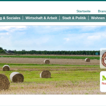
Startseite
Bran
g & Soziales
Wirtschaft & Arbeit
Stadt & Politik
Wohnen 