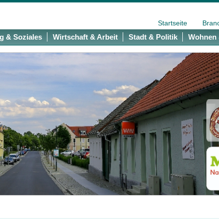
Startseite
Bran
g & Soziales
Wirtschaft & Arbeit
Stadt & Politik
Wohnen 