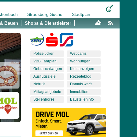
chenbuch
Strausberg-Suche
Stadtplan
& Bauen
Shops & Dienstleister
Polizeiticker
Webcams
VBB Fahrplan
Wohnungen
Gebrauchtwagen
Kleinanzeigen
Ausflugsziele
Rezepteblog
Notrufe
Damals war's
Mittagsangebote
Immobilien
Stellenbörse
Baustelleninfo