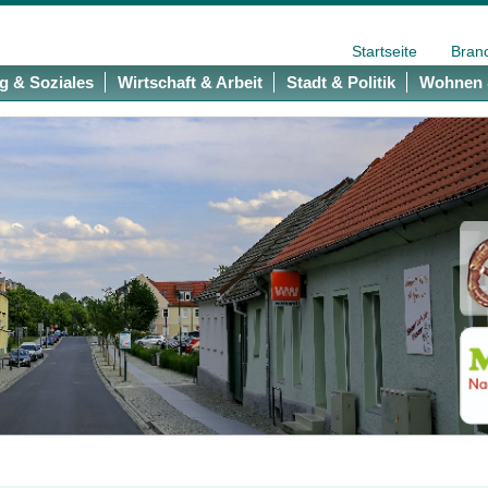
Startseite
Bran
g & Soziales
Wirtschaft & Arbeit
Stadt & Politik
Wohnen 