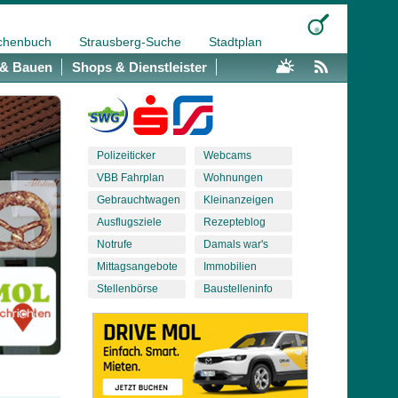
chenbuch
Strausberg-Suche
Stadtplan
& Bauen
Shops & Dienstleister
Polizeiticker
Webcams
VBB Fahrplan
Wohnungen
Gebrauchtwagen
Kleinanzeigen
Ausflugsziele
Rezepteblog
Notrufe
Damals war's
Mittagsangebote
Immobilien
Stellenbörse
Baustelleninfo