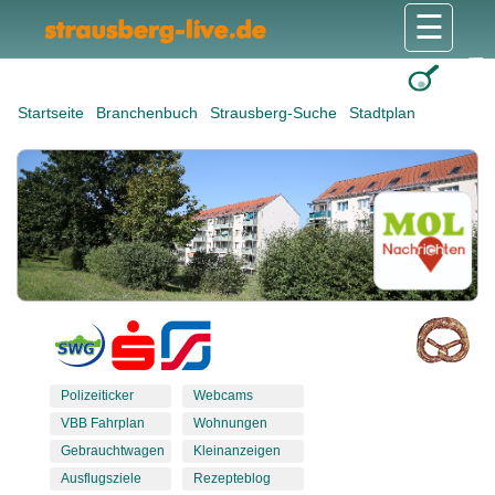
☰
Gesundheit & Pflege
Shops & Dienstleister
Freizeit & Tourismus
Bildung & Soziales
Wohnen & Bauen
Wirtschaft & Arbeit
Stadt & Politik
Startseite
Branchenbuch
Strausberg-Suche
Stadtplan
Polizeiticker
Webcams
VBB Fahrplan
Wohnungen
Gebrauchtwagen
Kleinanzeigen
Ausflugsziele
Rezepteblog