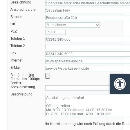
Bezeichnung
Ansprechpartner
Strasse
Ort
PLZ
Telefon 1
Telefon 2
Fax
Internet
E-Mail
Bild (nur im jpg-
Format bis 1000px
Breite):
Barrie
Spezialisierung
Beschreibung
Ihr Korrektureintrag wird nach Prüfung durch die Red