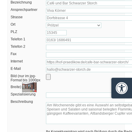
Bezeichnung
Ansprechpartner
Strasse
Ort
PLZ
Telefon 1
Telefon 2
Fax
Internet
E-Mail
Bild (nur im jpg-
Format bis 1000px
Breite):
Barrie
Spezialisierung
Beschreibung
Ihr Korrektureintrag wird nach Prüfung durch die Red