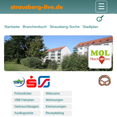
☰
Gesundheit & Pflege
Shops & Dienstleister
Freizeit & Tourismus
Bildung & Soziales
Wohnen & Bauen
Wirtschaft & Arbeit
Stadt & Politik
Startseite
Branchenbuch
Strausberg-Suche
Stadtplan
Polizeiticker
Webcams
VBB Fahrplan
Wohnungen
Gebrauchtwagen
Kleinanzeigen
Ausflugsziele
Rezepteblog