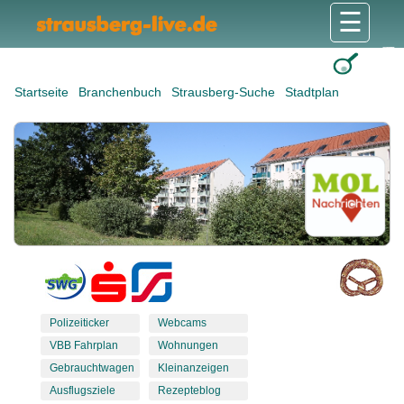
☰
Gesundheit & Pflege
Shops & Dienstleister
Freizeit & Tourismus
Bildung & Soziales
Wohnen & Bauen
Wirtschaft & Arbeit
Stadt & Politik
Startseite
Branchenbuch
Strausberg-Suche
Stadtplan
Polizeiticker
Webcams
VBB Fahrplan
Wohnungen
Gebrauchtwagen
Kleinanzeigen
Ausflugsziele
Rezepteblog