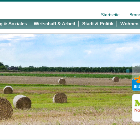
Startseite
Bran
g & Soziales
Wirtschaft & Arbeit
Stadt & Politik
Wohnen 