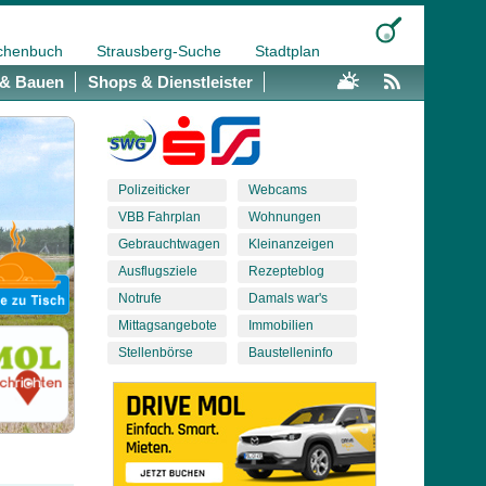
chenbuch
Strausberg-Suche
Stadtplan
& Bauen
Shops & Dienstleister
Polizeiticker
Webcams
VBB Fahrplan
Wohnungen
Gebrauchtwagen
Kleinanzeigen
Ausflugsziele
Rezepteblog
Notrufe
Damals war's
Mittagsangebote
Immobilien
Stellenbörse
Baustelleninfo