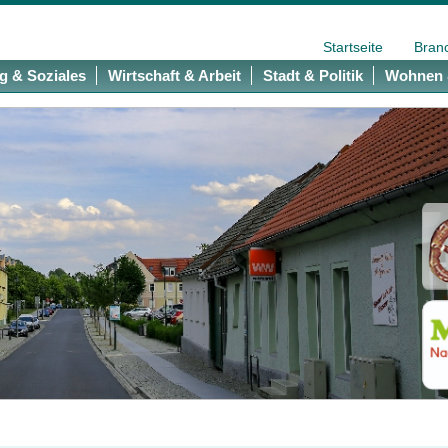
Startseite
Bran
g & Soziales
Wirtschaft & Arbeit
Stadt & Politik
Wohnen 