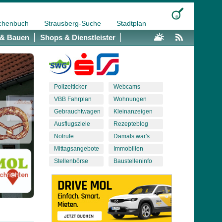
chenbuch
Strausberg-Suche
Stadtplan
& Bauen
Shops & Dienstleister
Polizeiticker
Webcams
VBB Fahrplan
Wohnungen
Gebrauchtwagen
Kleinanzeigen
Ausflugsziele
Rezepteblog
Notrufe
Damals war's
Mittagsangebote
Immobilien
Stellenbörse
Baustelleninfo