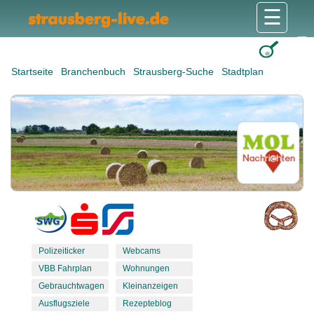
☰
Gesundheit & Pflege
Shops & Dienstleister
Freizeit & Tourismus
Bildung & Soziales
Wohnen & Bauen
Wirtschaft & Arbeit
Stadt & Politik
Startseite
Branchenbuch
Strausberg-Suche
Stadtplan
Polizeiticker
Webcams
VBB Fahrplan
Wohnungen
Gebrauchtwagen
Kleinanzeigen
Ausflugsziele
Rezepteblog