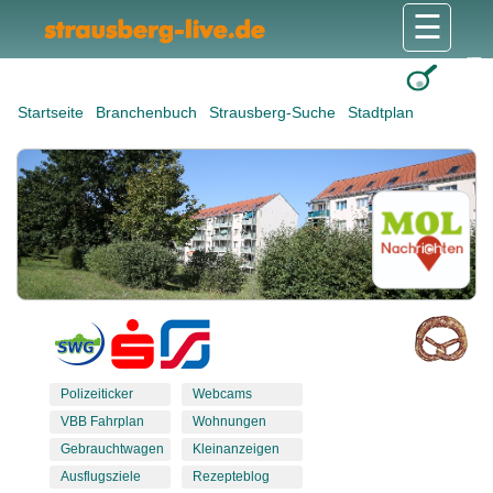
☰
Gesundheit & Pflege
Shops & Dienstleister
Freizeit & Tourismus
Bildung & Soziales
Wohnen & Bauen
Wirtschaft & Arbeit
Stadt & Politik
Startseite
Branchenbuch
Strausberg-Suche
Stadtplan
Polizeiticker
Webcams
VBB Fahrplan
Wohnungen
Gebrauchtwagen
Kleinanzeigen
Ausflugsziele
Rezepteblog