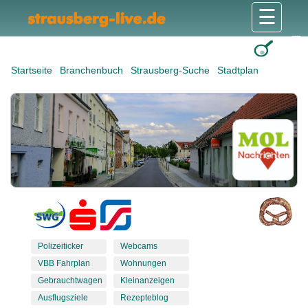
☰
Gesundheit & Pflege
Shops & Dienstleister
Freizeit & Tourismus
Bildung & Soziales
Wohnen & Bauen
Wirtschaft & Arbeit
Stadt & Politik
Startseite
Branchenbuch
Strausberg-Suche
Stadtplan
Polizeiticker
Webcams
VBB Fahrplan
Wohnungen
Gebrauchtwagen
Kleinanzeigen
Ausflugsziele
Rezepteblog