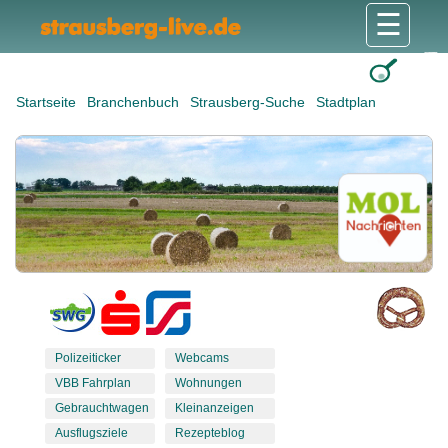
☰
Gesundheit & Pflege
Shops & Dienstleister
Freizeit & Tourismus
Bildung & Soziales
Wohnen & Bauen
Wirtschaft & Arbeit
Stadt & Politik
Startseite
Branchenbuch
Strausberg-Suche
Stadtplan
Polizeiticker
Webcams
VBB Fahrplan
Wohnungen
Gebrauchtwagen
Kleinanzeigen
Ausflugsziele
Rezepteblog