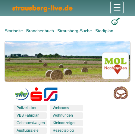
☰
Gesundheit & Pflege
Shops & Dienstleister
Freizeit & Tourismus
Bildung & Soziales
Wohnen & Bauen
Wirtschaft & Arbeit
Stadt & Politik
Startseite
Branchenbuch
Strausberg-Suche
Stadtplan
Polizeiticker
Webcams
VBB Fahrplan
Wohnungen
Gebrauchtwagen
Kleinanzeigen
Ausflugsziele
Rezepteblog