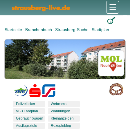
☰
Gesundheit & Pflege
Shops & Dienstleister
Freizeit & Tourismus
Bildung & Soziales
Wohnen & Bauen
Wirtschaft & Arbeit
Stadt & Politik
Startseite
Branchenbuch
Strausberg-Suche
Stadtplan
Polizeiticker
Webcams
VBB Fahrplan
Wohnungen
Gebrauchtwagen
Kleinanzeigen
Ausflugsziele
Rezepteblog