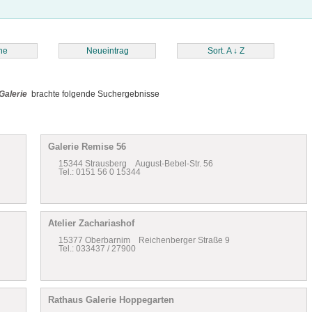
he
Neueintrag
Sort. A
↓
Z
Galerie
brachte folgende Suchergebnisse
Galerie Remise 56
15344 Strausberg August-Bebel-Str. 56
Tel.: 0151 56 0 15344
Atelier Zachariashof
15377 Oberbarnim Reichenberger Straße 9
Tel.: 033437 / 27900
Rathaus Galerie Hoppegarten