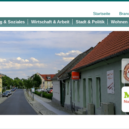
Startseite
Bran
g & Soziales
Wirtschaft & Arbeit
Stadt & Politik
Wohnen 