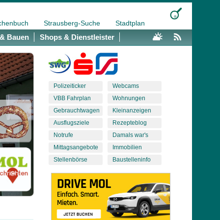
chenbuch
Strausberg-Suche
Stadtplan
& Bauen
Shops & Dienstleister
Polizeiticker
Webcams
VBB Fahrplan
Wohnungen
Gebrauchtwagen
Kleinanzeigen
Ausflugsziele
Rezepteblog
Notrufe
Damals war's
Mittagsangebote
Immobilien
Stellenbörse
Baustelleninfo