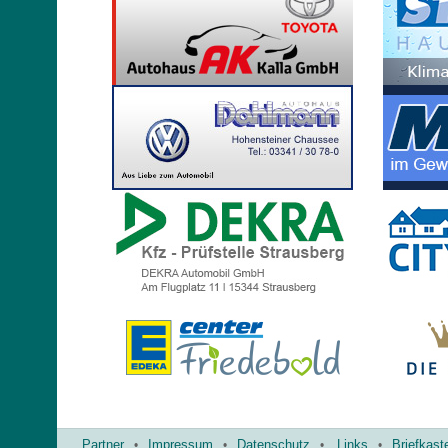
Partner
Impressum
Datenschutz
Links
Briefkast
•
•
•
•