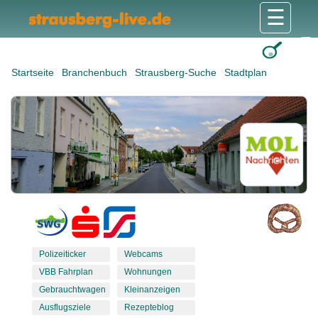
☰
Gesundheit & Pflege
Shops & Dienstleister
Freizeit & Tourismus
Bildung & Soziales
Wohnen & Bauen
Wirtschaft & Arbeit
Stadt & Politik
Startseite
Branchenbuch
Strausberg-Suche
Stadtplan
Polizeiticker
Webcams
VBB Fahrplan
Wohnungen
Gebrauchtwagen
Kleinanzeigen
Ausflugsziele
Rezepteblog