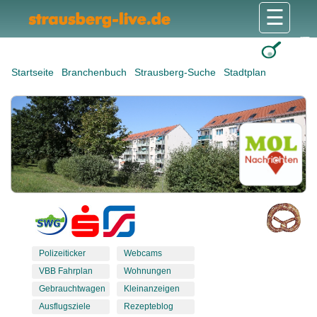
☰
Gesundheit & Pflege
Shops & Dienstleister
Freizeit & Tourismus
Bildung & Soziales
Wohnen & Bauen
Wirtschaft & Arbeit
Stadt & Politik
Startseite
Branchenbuch
Strausberg-Suche
Stadtplan
Polizeiticker
Webcams
VBB Fahrplan
Wohnungen
Gebrauchtwagen
Kleinanzeigen
Ausflugsziele
Rezepteblog