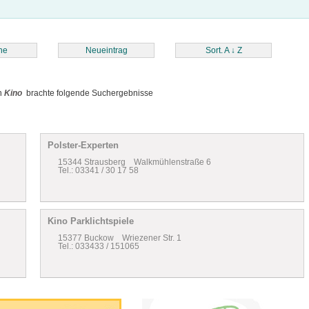
he
Neueintrag
Sort. A
↓
Z
n
Kino
brachte folgende Suchergebnisse
Polster-Experten
15344 Strausberg Walkmühlenstraße 6
Tel.: 03341 / 30 17 58
Kino Parklichtspiele
15377 Buckow Wriezener Str. 1
Tel.: 033433 / 151065