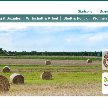
Startseite
Bran
g & Soziales
Wirtschaft & Arbeit
Stadt & Politik
Wohnen 