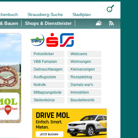
chenbuch
Strausberg-Suche
Stadtplan
& Bauen
Shops & Dienstleister
Polizeiticker
Webcams
VBB Fahrplan
Wohnungen
Gebrauchtwagen
Kleinanzeigen
Ausflugsziele
Rezepteblog
Notrufe
Damals war's
Mittagsangebote
Immobilien
Stellenbörse
Baustelleninfo