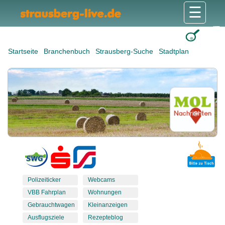
☰
Gesundheit & Pflege
Shops & Dienstleister
Freizeit & Tourismus
Bildung & Soziales
Wohnen & Bauen
Wirtschaft & Arbeit
Stadt & Politik
Startseite
Branchenbuch
Strausberg-Suche
Stadtplan
Polizeiticker
Webcams
VBB Fahrplan
Wohnungen
Gebrauchtwagen
Kleinanzeigen
Ausflugsziele
Rezepteblog