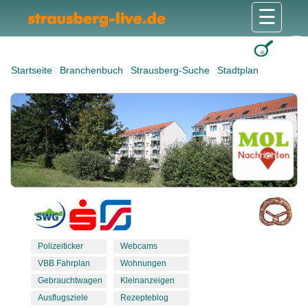
☰
Gesundheit & Pflege
Shops & Dienstleister
Freizeit & Tourismus
Bildung & Soziales
Wohnen & Bauen
Wirtschaft & Arbeit
Stadt & Politik
Startseite
Branchenbuch
Strausberg-Suche
Stadtplan
Polizeiticker
Webcams
VBB Fahrplan
Wohnungen
Gebrauchtwagen
Kleinanzeigen
Ausflugsziele
Rezepteblog