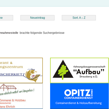
he
Neueintrag
Sort. A
↓
Z
nnahmestelle
brachte folgende Suchergebnisse