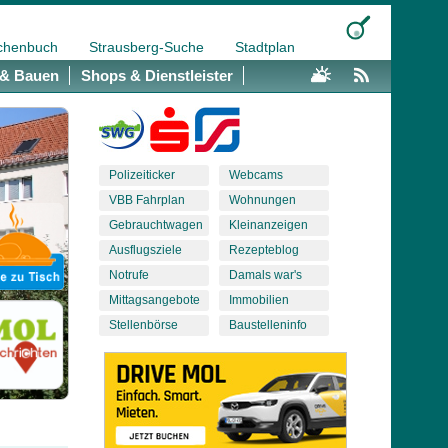
chenbuch
Strausberg-Suche
Stadtplan
& Bauen
Shops & Dienstleister
Polizeiticker
Webcams
VBB Fahrplan
Wohnungen
Gebrauchtwagen
Kleinanzeigen
Ausflugsziele
Rezepteblog
Notrufe
Damals war's
Mittagsangebote
Immobilien
Stellenbörse
Baustelleninfo