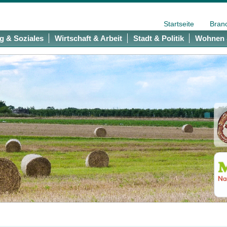
Startseite
Bran
g & Soziales
Wirtschaft & Arbeit
Stadt & Politik
Wohnen 