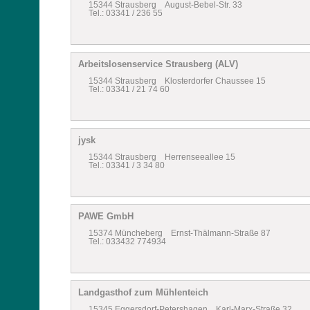
15344 Strausberg August-Bebel-Str. 33
Tel.: 03341 / 236 55
Arbeitslosenservice Strausberg (ALV)
15344 Strausberg Klosterdorfer Chaussee 15
Tel.: 03341 / 21 74 60
jysk
15344 Strausberg Herrenseeallee 15
Tel.: 03341 / 3 34 80
PAWE GmbH
15374 Müncheberg Ernst-Thälmann-Straße 87
Tel.: 033432 774934
Landgasthof zum Mühlenteich
15345 Eggersdorf-Petershagen Karl-Marx-Straße 32