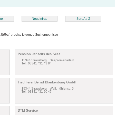
he
Neueintrag
Sort. A
↓
Z
n
Möbel
brachte folgende Suchergebnisse
Pension Jenseits des Sees
15344 Strausberg Seepromenade 8
Tel.: 03341 / 31 43 84
Tischlerei Bernd Blankenburg GmbH
15344 Strausberg Walkmühlenstr. 5
Tel.: 03341 / 31 20 47
DTM-Service