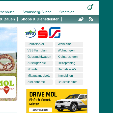
chenbuch
Strausberg-Suche
Stadtplan
& Bauen
Shops & Dienstleister
Polizeiticker
Webcams
VBB Fahrplan
Wohnungen
Gebrauchtwagen
Kleinanzeigen
Ausflugsziele
Rezepteblog
Notrufe
Damals war's
Mittagsangebote
Immobilien
Stellenbörse
Baustelleninfo