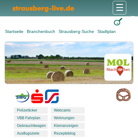
☰
Gesundheit & Pflege
Shops & Dienstleister
Freizeit & Tourismus
Bildung & Soziales
Wohnen & Bauen
Wirtschaft & Arbeit
Stadt & Politik
Startseite
Branchenbuch
Strausberg-Suche
Stadtplan
Polizeiticker
Webcams
VBB Fahrplan
Wohnungen
Gebrauchtwagen
Kleinanzeigen
Ausflugsziele
Rezepteblog