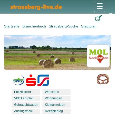
☰
Gesundheit & Pflege
Shops & Dienstleister
Freizeit & Tourismus
Bildung & Soziales
Wohnen & Bauen
Wirtschaft & Arbeit
Stadt & Politik
Startseite
Branchenbuch
Strausberg-Suche
Stadtplan
Polizeiticker
Webcams
VBB Fahrplan
Wohnungen
Gebrauchtwagen
Kleinanzeigen
Ausflugsziele
Rezepteblog