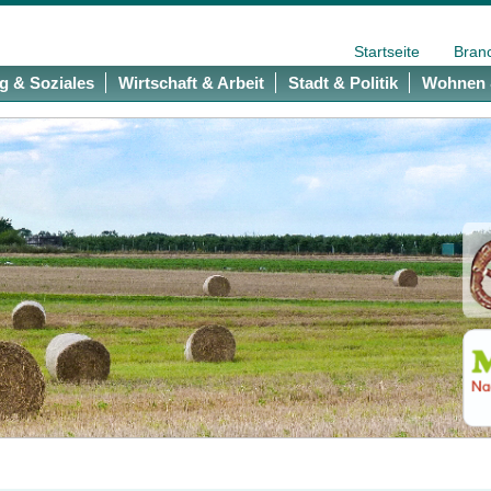
Startseite
Bran
g & Soziales
Wirtschaft & Arbeit
Stadt & Politik
Wohnen 