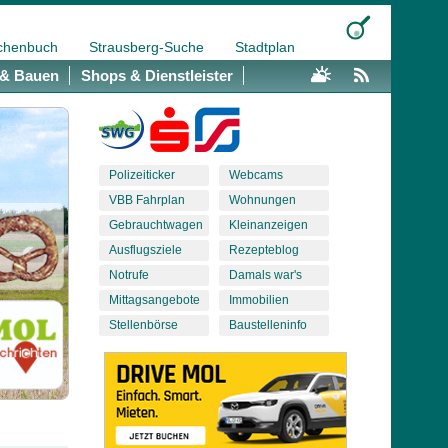
chenbuch
Strausberg-Suche
Stadtplan
& Bauen
Shops & Dienstleister
Polizeiticker
Webcams
VBB Fahrplan
Wohnungen
Gebrauchtwagen
Kleinanzeigen
Ausflugsziele
Rezepteblog
Notrufe
Damals war's
Mittagsangebote
Immobilien
Stellenbörse
Baustelleninfo