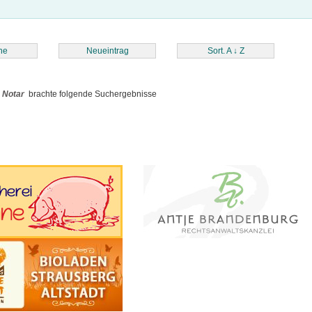
he
Neueintrag
Sort. A
↓
Z
n
Notar
brachte folgende Suchergebnisse