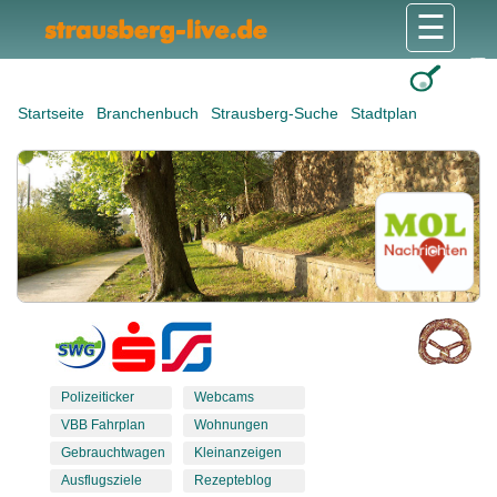
☰
Gesundheit & Pflege
Shops & Dienstleister
Freizeit & Tourismus
Bildung & Soziales
Wohnen & Bauen
Wirtschaft & Arbeit
Stadt & Politik
Startseite
Branchenbuch
Strausberg-Suche
Stadtplan
Polizeiticker
Webcams
VBB Fahrplan
Wohnungen
Gebrauchtwagen
Kleinanzeigen
Ausflugsziele
Rezepteblog