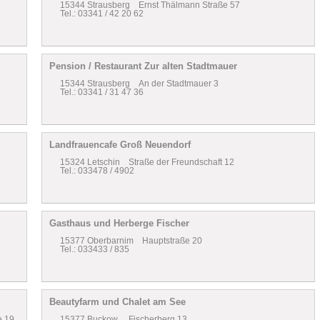
15344 Strausberg Ernst Thälmann Straße 57
Tel.: 03341 / 42 20 62
Pension / Restaurant Zur alten Stadtmauer
15344 Strausberg An der Stadtmauer 3
Tel.: 03341 / 31 47 36
Landfrauencafe Groß Neuendorf
15324 Letschin Straße der Freundschaft 12
Tel.: 033478 / 4902
Gasthaus und Herberge Fischer
15377 Oberbarnim Hauptstraße 20
Tel.: 033433 / 835
Beautyfarm und Chalet am See
e 19
15377 Buckow Fischerberg 13