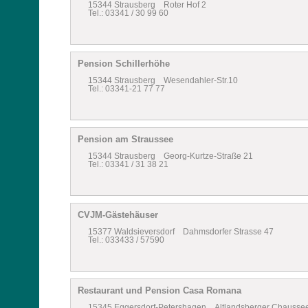
15344 Strausberg Roter Hof 2
Tel.: 03341 / 30 99 60
Pension Schillerhöhe
15344 Strausberg Wesendahler-Str.10
Tel.: 03341-21 77 77
Pension am Straussee
15344 Strausberg Georg-Kurtze-Straße 21
Tel.: 03341 / 31 38 21
CVJM-Gästehäuser
15377 Waldsieversdorf Dahmsdorfer Strasse 47
Tel.: 033433 / 57590
Restaurant und Pension Casa Romana
15345 Eggersdorf-Petershagen Altlandsberger Chausse