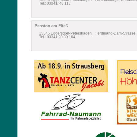
Tel.: 03341/ 48 113
Pension am Fließ
15345 Eggersdorf-Petershagen Ferdinand-Dam-Strasse 
Tel.: 03341 20 39 164