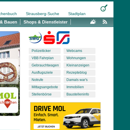
chenbuch
Strausberg-Suche
Stadtplan
& Bauen
Shops & Dienstleister
Polizeiticker
Webcams
VBB Fahrplan
Wohnungen
Gebrauchtwagen
Kleinanzeigen
Ausflugsziele
Rezepteblog
Notrufe
Damals war's
Mittagsangebote
Immobilien
Stellenbörse
Baustelleninfo