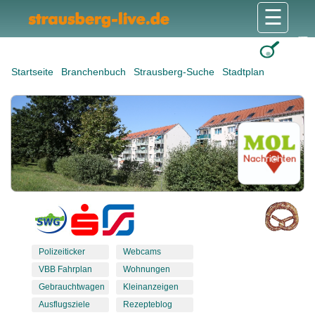
☰
Gesundheit & Pflege
Shops & Dienstleister
Freizeit & Tourismus
Bildung & Soziales
Wohnen & Bauen
Wirtschaft & Arbeit
Stadt & Politik
Startseite
Branchenbuch
Strausberg-Suche
Stadtplan
Polizeiticker
Webcams
VBB Fahrplan
Wohnungen
Gebrauchtwagen
Kleinanzeigen
Ausflugsziele
Rezepteblog