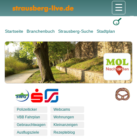
☰
Gesundheit & Pflege
Shops & Dienstleister
Freizeit & Tourismus
Bildung & Soziales
Wohnen & Bauen
Wirtschaft & Arbeit
Stadt & Politik
Startseite
Branchenbuch
Strausberg-Suche
Stadtplan
Polizeiticker
Webcams
VBB Fahrplan
Wohnungen
Gebrauchtwagen
Kleinanzeigen
Ausflugsziele
Rezepteblog