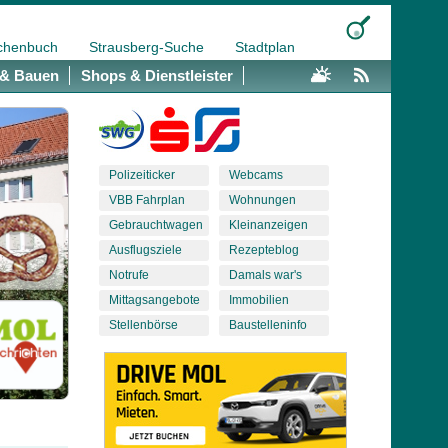
chenbuch
Strausberg-Suche
Stadtplan
& Bauen
Shops & Dienstleister
Polizeiticker
Webcams
VBB Fahrplan
Wohnungen
Gebrauchtwagen
Kleinanzeigen
Ausflugsziele
Rezepteblog
Notrufe
Damals war's
Mittagsangebote
Immobilien
Stellenbörse
Baustelleninfo