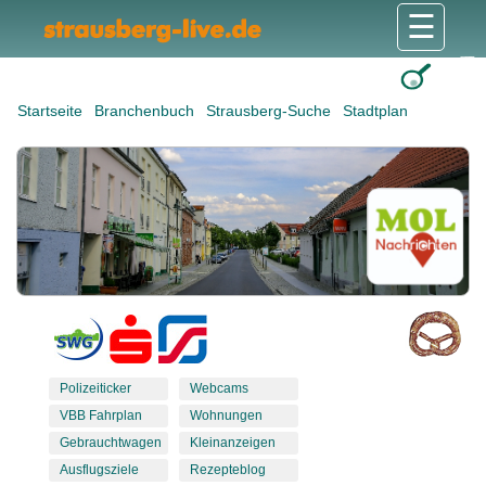
☰
Gesundheit & Pflege
Shops & Dienstleister
Freizeit & Tourismus
Bildung & Soziales
Wohnen & Bauen
Wirtschaft & Arbeit
Stadt & Politik
Startseite
Branchenbuch
Strausberg-Suche
Stadtplan
Polizeiticker
Webcams
VBB Fahrplan
Wohnungen
Gebrauchtwagen
Kleinanzeigen
Ausflugsziele
Rezepteblog