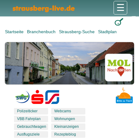
☰
Gesundheit & Pflege
Shops & Dienstleister
Freizeit & Tourismus
Bildung & Soziales
Wohnen & Bauen
Wirtschaft & Arbeit
Stadt & Politik
Startseite
Branchenbuch
Strausberg-Suche
Stadtplan
Polizeiticker
Webcams
VBB Fahrplan
Wohnungen
Gebrauchtwagen
Kleinanzeigen
Ausflugsziele
Rezepteblog