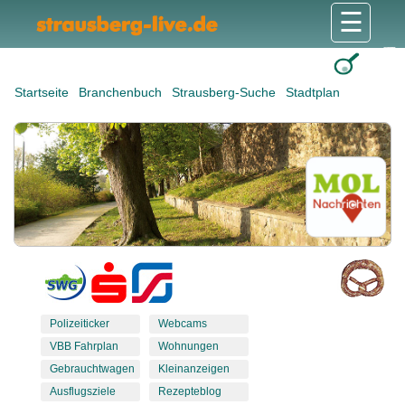
☰
Gesundheit & Pflege
Shops & Dienstleister
Freizeit & Tourismus
Bildung & Soziales
Wohnen & Bauen
Wirtschaft & Arbeit
Stadt & Politik
Startseite
Branchenbuch
Strausberg-Suche
Stadtplan
Polizeiticker
Webcams
VBB Fahrplan
Wohnungen
Gebrauchtwagen
Kleinanzeigen
Ausflugsziele
Rezepteblog