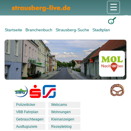
☰
Gesundheit & Pflege
Shops & Dienstleister
Freizeit & Tourismus
Bildung & Soziales
Wohnen & Bauen
Wirtschaft & Arbeit
Stadt & Politik
Startseite
Branchenbuch
Strausberg-Suche
Stadtplan
Polizeiticker
Webcams
VBB Fahrplan
Wohnungen
Gebrauchtwagen
Kleinanzeigen
Ausflugsziele
Rezepteblog