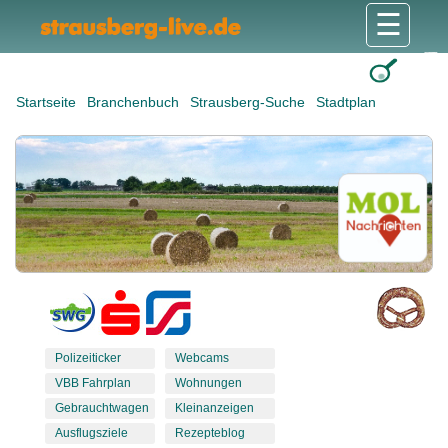
☰
Gesundheit & Pflege
Shops & Dienstleister
Freizeit & Tourismus
Bildung & Soziales
Wohnen & Bauen
Wirtschaft & Arbeit
Stadt & Politik
Startseite
Branchenbuch
Strausberg-Suche
Stadtplan
Polizeiticker
Webcams
VBB Fahrplan
Wohnungen
Gebrauchtwagen
Kleinanzeigen
Ausflugsziele
Rezepteblog