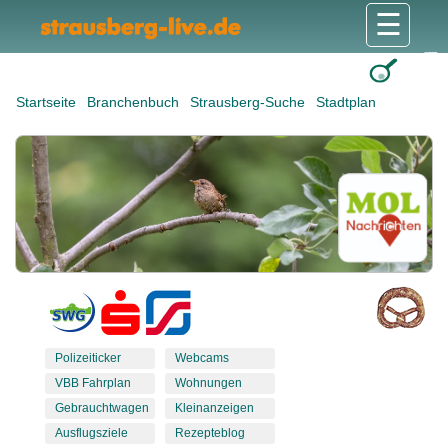
☰
Gesundheit & Pflege
Shops & Dienstleister
Freizeit & Tourismus
Bildung & Soziales
Wohnen & Bauen
Wirtschaft & Arbeit
Stadt & Politik
Startseite
Branchenbuch
Strausberg-Suche
Stadtplan
Polizeiticker
Webcams
VBB Fahrplan
Wohnungen
Gebrauchtwagen
Kleinanzeigen
Ausflugsziele
Rezepteblog