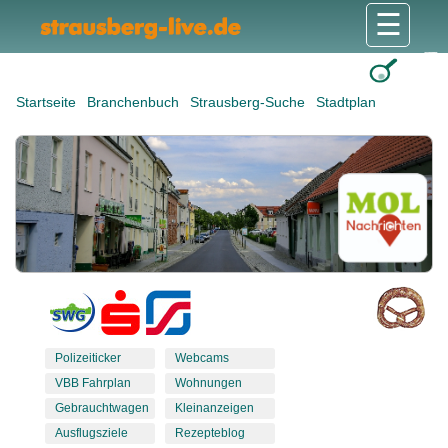
☰
Gesundheit & Pflege
Shops & Dienstleister
Freizeit & Tourismus
Bildung & Soziales
Wohnen & Bauen
Wirtschaft & Arbeit
Stadt & Politik
Startseite
Branchenbuch
Strausberg-Suche
Stadtplan
Polizeiticker
Webcams
VBB Fahrplan
Wohnungen
Gebrauchtwagen
Kleinanzeigen
Ausflugsziele
Rezepteblog