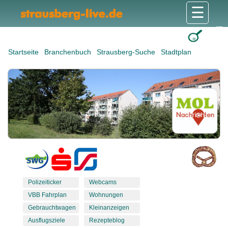
☰
Gesundheit & Pflege
Shops & Dienstleister
Freizeit & Tourismus
Bildung & Soziales
Wohnen & Bauen
Wirtschaft & Arbeit
Stadt & Politik
Startseite
Branchenbuch
Strausberg-Suche
Stadtplan
Polizeiticker
Webcams
VBB Fahrplan
Wohnungen
Gebrauchtwagen
Kleinanzeigen
Ausflugsziele
Rezepteblog