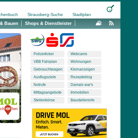
chenbuch
Strausberg-Suche
Stadtplan
& Bauen
Shops & Dienstleister
Polizeiticker
Webcams
VBB Fahrplan
Wohnungen
Gebrauchtwagen
Kleinanzeigen
Ausflugsziele
Rezepteblog
Notrufe
Damals war's
Mittagsangebote
Immobilien
Stellenbörse
Baustelleninfo