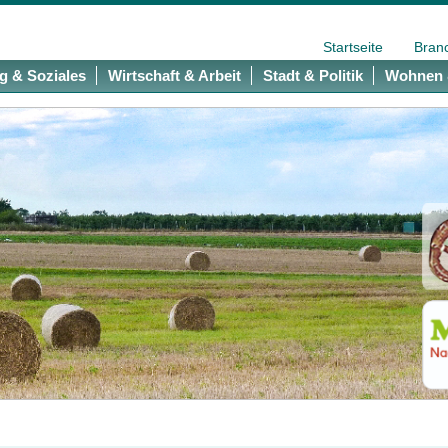
Startseite
Bran
g & Soziales
Wirtschaft & Arbeit
Stadt & Politik
Wohnen 