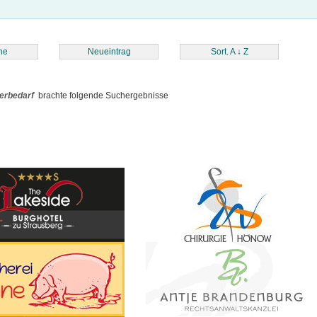
he
Neueintrag
Sort. A
↓
Z
ierbedarf
brachte folgende Suchergebnisse