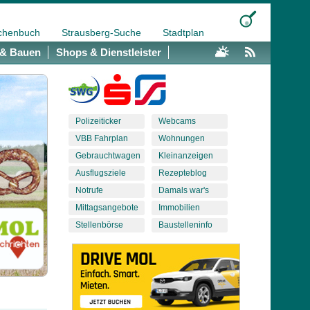
chenbuch
Strausberg-Suche
Stadtplan
& Bauen
Shops & Dienstleister
Polizeiticker
Webcams
VBB Fahrplan
Wohnungen
Gebrauchtwagen
Kleinanzeigen
Ausflugsziele
Rezepteblog
Notrufe
Damals war's
Mittagsangebote
Immobilien
Stellenbörse
Baustelleninfo