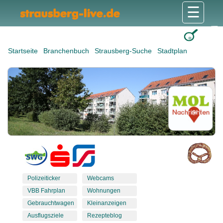
☰
Gesundheit & Pflege
Shops & Dienstleister
Freizeit & Tourismus
Bildung & Soziales
Wohnen & Bauen
Wirtschaft & Arbeit
Stadt & Politik
Startseite
Branchenbuch
Strausberg-Suche
Stadtplan
Polizeiticker
Webcams
VBB Fahrplan
Wohnungen
Gebrauchtwagen
Kleinanzeigen
Ausflugsziele
Rezepteblog