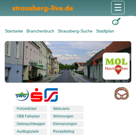
☰
Gesundheit & Pflege
Shops & Dienstleister
Freizeit & Tourismus
Bildung & Soziales
Wohnen & Bauen
Wirtschaft & Arbeit
Stadt & Politik
Startseite
Branchenbuch
Strausberg-Suche
Stadtplan
Polizeiticker
Webcams
VBB Fahrplan
Wohnungen
Gebrauchtwagen
Kleinanzeigen
Ausflugsziele
Rezepteblog