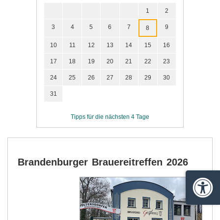
1
2
3
4
5
6
7
9
8
10
11
12
13
14
15
16
17
18
19
20
21
22
23
24
25
26
27
28
29
30
31
Tipps für die nächsten 4 Tage
Brandenburger Brauereitreffen 2026
Barrie