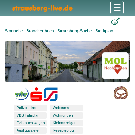
☰
Gesundheit & Pflege
Shops & Dienstleister
Freizeit & Tourismus
Bildung & Soziales
Wohnen & Bauen
Wirtschaft & Arbeit
Stadt & Politik
Startseite
Branchenbuch
Strausberg-Suche
Stadtplan
Polizeiticker
Webcams
VBB Fahrplan
Wohnungen
Gebrauchtwagen
Kleinanzeigen
Ausflugsziele
Rezepteblog