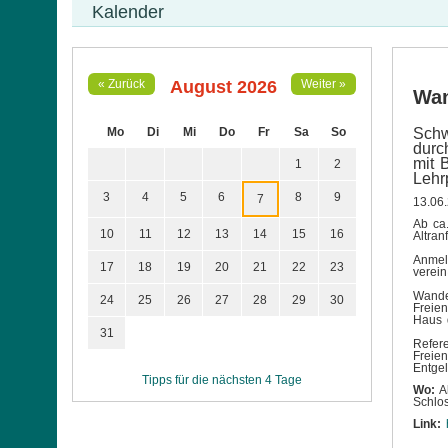
Kalender
August 2026
« Zurück
Weiter »
Wan
Mo
Di
Mi
Do
Fr
Sa
So
Sch
durc
mit 
1
2
Lehr
3
4
5
6
8
9
7
13.06
Ab ca
10
11
12
13
14
15
16
Altranf
Anmel
17
18
19
20
21
22
23
verei
Wande
24
25
26
27
28
29
30
Freie
Haus 
31
Refer
Freie
Entge
Tipps für die nächsten 4 Tage
Wo:
Al
Schlos
Link: