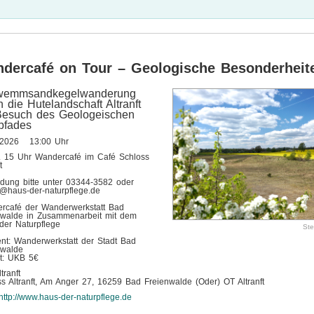
dercafé on Tour – Geologische Besonderheit
wemmsandkegelwanderung
h die Hutelandschaft Altranft
Besuch des Geologeischen
pfades
.2026 13:00 Uhr
. 15 Uhr Wandercafé im Café Schloss
t
dung bitte unter 03344-3582 oder
n@haus-der-naturpflege.de
rcafé der Wanderwerkstatt Bad
nwalde in Zusammenarbeit mit dem
der Naturpflege
Ste
ent: Wanderwerkstatt der Stadt Bad
nwalde
lt: UKB 5€
tranft
s Altranft, Am Anger 27, 16259 Bad Freienwalde (Oder) OT Altranft
http://www.haus-der-naturpflege.de