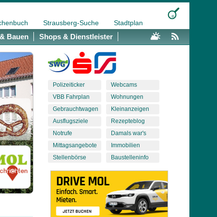
chenbuch
Strausberg-Suche
Stadtplan
& Bauen
Shops & Dienstleister
Polizeiticker
Webcams
VBB Fahrplan
Wohnungen
Gebrauchtwagen
Kleinanzeigen
Ausflugsziele
Rezepteblog
Notrufe
Damals war's
Mittagsangebote
Immobilien
Stellenbörse
Baustelleninfo