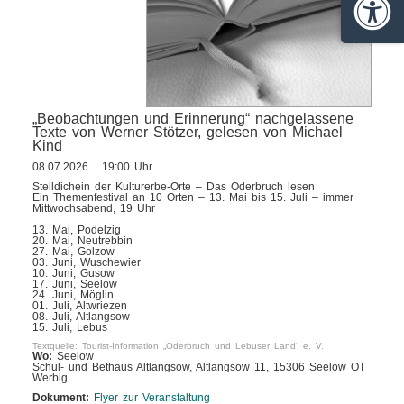
Barrie
„Beobachtungen und Erinnerung“ nachgelassene
Texte von Werner Stötzer, gelesen von Michael
Kind
08.07.2026 19:00 Uhr
Stelldichein der Kulturerbe-Orte – Das Oderbruch lesen
Ein Themenfestival an 10 Orten – 13. Mai bis 15. Juli – immer
Mittwochsabend, 19 Uhr
13. Mai, Podelzig
20. Mai, Neutrebbin
27. Mai, Golzow
03. Juni, Wuschewier
10. Juni, Gusow
17. Juni, Seelow
24. Juni, Möglin
01. Juli, Altwriezen
08. Juli, Altlangsow
15. Juli, Lebus
Textquelle: Tourist-Information „Oderbruch und Lebuser Land“ e. V.
Wo:
Seelow
Schul- und Bethaus Altlangsow, Altlangsow 11, 15306 Seelow OT
Werbig
Dokument:
Flyer zur Veranstaltung