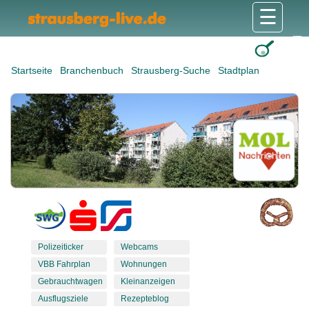
☰
Gesundheit & Pflege
Shops & Dienstleister
Freizeit & Tourismus
Bildung & Soziales
Wohnen & Bauen
Wirtschaft & Arbeit
Stadt & Politik
Startseite
Branchenbuch
Strausberg-Suche
Stadtplan
Polizeiticker
Webcams
VBB Fahrplan
Wohnungen
Gebrauchtwagen
Kleinanzeigen
Ausflugsziele
Rezepteblog