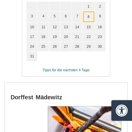
1
2
3
4
5
6
7
9
8
10
11
12
13
14
15
16
17
18
19
20
21
22
23
24
25
26
27
28
29
30
31
Tipps für die nächsten 4 Tage
Dorffest Mädewitz
Barrie