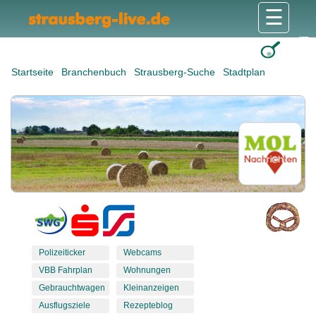
☰
Gesundheit & Pflege
Shops & Dienstleister
Freizeit & Tourismus
Bildung & Soziales
Wohnen & Bauen
Wirtschaft & Arbeit
Stadt & Politik
Startseite
Branchenbuch
Strausberg-Suche
Stadtplan
Polizeiticker
Webcams
VBB Fahrplan
Wohnungen
Gebrauchtwagen
Kleinanzeigen
Ausflugsziele
Rezepteblog