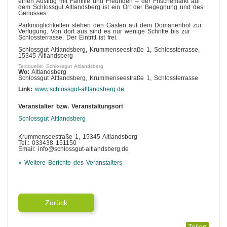
einen Ausflug mit Familie und Freunden – der Frischemarkt auf
dem Schlossgut Altlandsberg ist ein Ort der Begegnung und des
Genusses.
Parkmöglichkeiten stehen den Gästen auf dem Domänenhof zur
Verfügung. Von dort aus sind es nur wenige Schritte bis zur
Schlossterrasse. Der Eintritt ist frei.
Schlossgut Altlandsberg, Krummenseestraße 1, Schlossterrasse,
15345 Altlandsberg
Textquelle: Schlossgut Altlandsberg
Wo:
Altlandsberg
Schlossgut Altlandsberg, Krummenseestraße 1, Schlossterrasse
Link:
www.schlossgut-altlandsberg.de
Veranstalter bzw. Veranstaltungsort
Schlossgut Altlandsberg
Krummenseestraße 1, 15345 Altlandsberg
Tel.: 033438 151150
Email: info@schlossgut-altlandsberg.de
» Weitere Berichte des Veranstalters
Zurück
Teilen