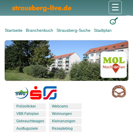
☰
Gesundheit & Pflege
Shops & Dienstleister
Freizeit & Tourismus
Bildung & Soziales
Wohnen & Bauen
Wirtschaft & Arbeit
Stadt & Politik
Startseite
Branchenbuch
Strausberg-Suche
Stadtplan
Polizeiticker
Webcams
VBB Fahrplan
Wohnungen
Gebrauchtwagen
Kleinanzeigen
Ausflugsziele
Rezepteblog