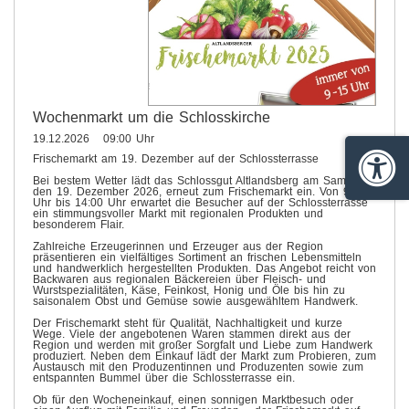
Wochenmarkt um die Schlosskirche
19.12.2026 09:00 Uhr
Frischemarkt am 19. Dezember auf der Schlossterrasse
Barrie
Bei bestem Wetter lädt das Schlossgut Altlandsberg am Samstag,
den 19. Dezember 2026, erneut zum Frischemarkt ein. Von 9:00
Uhr bis 14:00 Uhr erwartet die Besucher auf der Schlossterrasse
ein stimmungsvoller Markt mit regionalen Produkten und
besonderem Flair.
Zahlreiche Erzeugerinnen und Erzeuger aus der Region
präsentieren ein vielfältiges Sortiment an frischen Lebensmitteln
und handwerklich hergestellten Produkten. Das Angebot reicht von
Backwaren aus regionalen Bäckereien über Fleisch- und
Wurstspezialitäten, Käse, Feinkost, Honig und Öle bis hin zu
saisonalem Obst und Gemüse sowie ausgewähltem Handwerk.
Der Frischemarkt steht für Qualität, Nachhaltigkeit und kurze
Wege. Viele der angebotenen Waren stammen direkt aus der
Region und werden mit großer Sorgfalt und Liebe zum Handwerk
produziert. Neben dem Einkauf lädt der Markt zum Probieren, zum
Austausch mit den Produzentinnen und Produzenten sowie zum
entspannten Bummel über die Schlossterrasse ein.
Ob für den Wocheneinkauf, einen sonnigen Marktbesuch oder