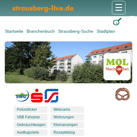
☰
Gesundheit & Pflege
Shops & Dienstleister
Freizeit & Tourismus
Bildung & Soziales
Wohnen & Bauen
Wirtschaft & Arbeit
Stadt & Politik
Startseite
Branchenbuch
Strausberg-Suche
Stadtplan
Polizeiticker
Webcams
VBB Fahrplan
Wohnungen
Gebrauchtwagen
Kleinanzeigen
Ausflugsziele
Rezepteblog