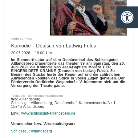
Barrie
Andreas Prinz
Komödie - Deutsch von Ludwig Fulda
20.06.2026 19:00 Uhr
Im Sommertheater auf dem Domänenhof des Schlossgutes
Altlandsberg präsentierte das theater 89 am Samstag, den 20.
Juni 2026 die Komödie von Jean-Baptiste Molière DER
EINGEBILDETE KRANKE (Deutsch von Ludwig Fulda). Zu
Beginn des Stücks hörte der Regen auf und die zahlreichen
Anwesenden konnten das Stück in vollen Zügen genießen. Der
Förderverein Dorfkirche Wegendorf e.V. kümmerte sich um die
Versorgung der Theatergäste.
Textquelle: Schlossgut Altlandsberg
Wo:
Altlandsberg
Schlossgut Altlandsberg, Domänenhof, Krummenseestraße 1,
15345 Altlandsberg
Link:
www.schlossgut-altlandsberg.de
Veranstalter bzw. Veranstaltungsort
Schlossgut Altlandsberg