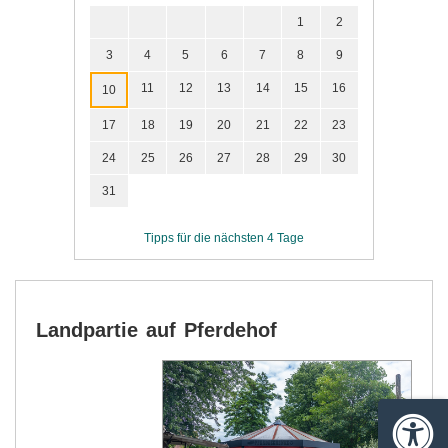
1
2
3
4
5
6
7
8
9
11
12
13
14
15
16
10
17
18
19
20
21
22
23
24
25
26
27
28
29
30
31
Tipps für die nächsten 4 Tage
Landpartie auf Pferdehof
Barrie