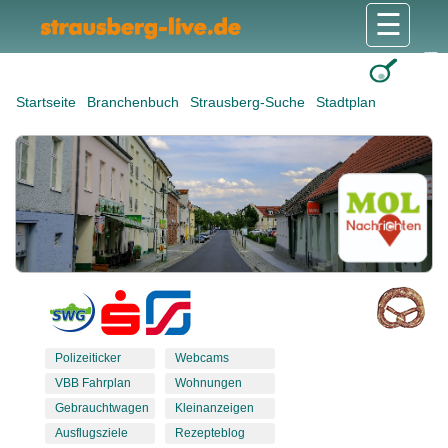
☰
Gesundheit & Pflege
Shops & Dienstleister
Freizeit & Tourismus
Bildung & Soziales
Wohnen & Bauen
Wirtschaft & Arbeit
Stadt & Politik
Startseite
Branchenbuch
Strausberg-Suche
Stadtplan
Polizeiticker
Webcams
VBB Fahrplan
Wohnungen
Gebrauchtwagen
Kleinanzeigen
Ausflugsziele
Rezepteblog