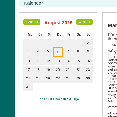
Kalender
August 2026
« Zurück
Weiter »
Mär
Mo
Di
Mi
Do
Fr
Sa
So
Für 
ihre
1
2
13.06
Auf e
3
4
5
7
8
9
6
des S
Famili
Rätsel
10
11
12
13
14
15
16
Abent
spann
vielle
17
18
19
20
21
22
23
die eu
entdec
24
25
26
27
28
29
30
lausc
mit kl
Temp
31
ist ki
Ausru
krönen
der M
Tipps für die nächsten 4 Tage
See!
Veran
• Daue
• Pre