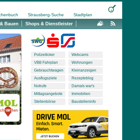
chenbuch
Strausberg-Suche
Stadtplan
& Bauen
Shops & Dienstleister
Polizeiticker
Webcams
VBB Fahrplan
Wohnungen
Gebrauchtwagen
Kleinanzeigen
Ausflugsziele
Rezepteblog
Notrufe
Damals war's
Mittagsangebote
Immobilien
Stellenbörse
Baustelleninfo