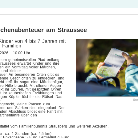
chenabenteuer am Straussee
Kinder von 4 bis 7 Jahren mit
n Familien
.2026 10:00 Uhr
inem geheimnisvollen Pfad entlang
traussees erwartet Kinder und ihre
en ein Vormittag voller Märchen,
 und kleiner
euer. An besonderen Orten gibt es
ende Geschichten zu entdecken, und
icht trefft ihr sogar eine Märchenfigur,
re Hilfe braucht. Mit offenen Augen
kt ihr Spuren, mit gespitzten Ohren
ht ihr zauberhaften Erzählungen und
ugen Köpfen löst ihr die Rätsel. Das
Ste
o
ndgerecht, kleine Pausen zum
hen und Stärken sind eingeplant. Den
den Abschluss bildet eine Fahrt mit
ärchenfähre über den
staltet vom Familienbündnis Strausberg und weiteren Akteuren.
r: ca. 4 Stunden (ca. 4,5 km)
is: Erwachsene 5 Euro | ermäßigt 4 Euro